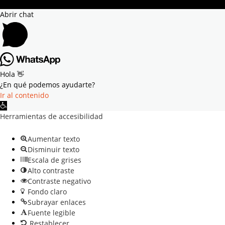
Abrir chat
Hola 👋
¿En qué podemos ayudarte?
Ir al contenido
Abrir barra de herramientas
Herramientas de accesibilidad
Aumentar texto
Disminuir texto
Escala de grises
Alto contraste
Contraste negativo
Fondo claro
Subrayar enlaces
Fuente legible
Restablecer