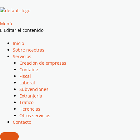
Ir
al
contenido
Menú
Editar el contenido
Inicio
Sobre nosotras
Servicios
Creación de empresas
Contable
Fiscal
Laboral
Subvenciones
Extranjería
Tráfico
Herencias
Otros servicios
Contacto
Menú conmutador Humberger